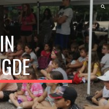
ion
N 
UGDE