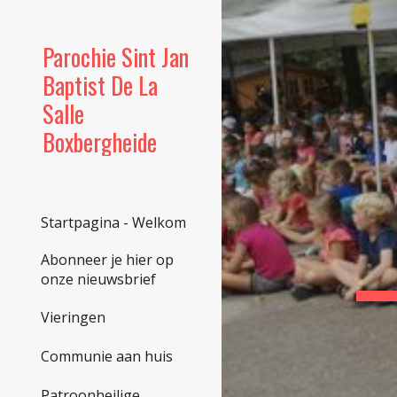
Sk
Parochie Sint Jan
Baptist De La
Salle
Boxbergheide
Startpagina - Welkom
Abonneer je hier op
onze nieuwsbrief
Vieringen
Communie aan huis
Patroonheilige